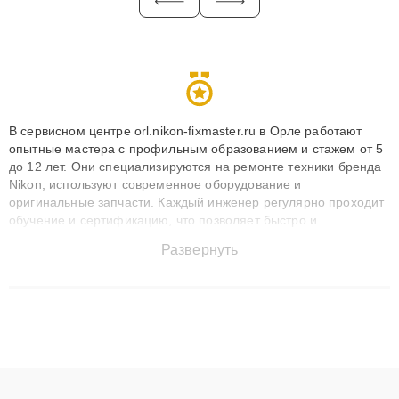
В сервисном центре orl.nikon-fixmaster.ru в Орле работают
опытные мастера с профильным образованием и стажем от 5
до 12 лет. Они специализируются на ремонте техники бренда
Nikon, используют современное оборудование и
оригинальные запчасти. Каждый инженер регулярно проходит
обучение и сертификацию, что позволяет быстро и
точноdiagnostikировать поломки и восстанавливать технику с
Развернуть
сохранением гарантии до 3 лет. Наши мастера решают
сложные случаи: от замены матриц и материнских плат до
ремонта после залития и восстановления данных. Благодаря
высокой квалификации и ответственному подходу клиенты
получают быстрый, качественный ремонт и понятные
объяснения по результатам диагностики.